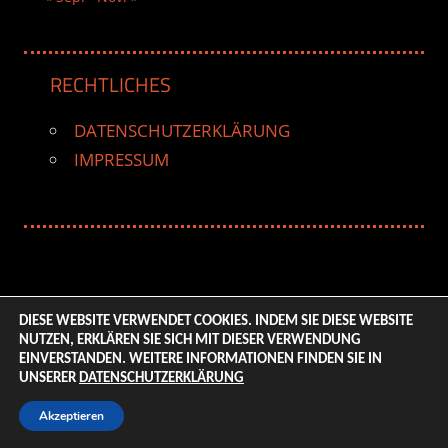
RECHTLICHES
DATENSCHUTZERKLÄRUNG
IMPRESSUM
DIESE WEBSITE VERWENDET COOKIES. INDEM SIE DIESE WEBSITE
NUTZEN, ERKLÄREN SIE SICH MIT DIESER VERWENDUNG
© 2026 ENTERTAINMENT BASE – Life & Style Magazine.
EINVERSTANDEN. WEITERE INFORMATIONEN FINDEN SIE IN
All Rights Reserved. | Based on
WordPress-Theme:
UNSERER
DATENSCHUTZERKLÄRUNG
Tortuga von ThemeZee.
Akzeptieren