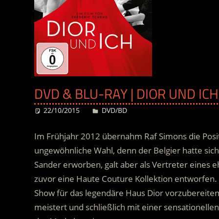
DVD & BLU-RAY | DIOR UND ICH
22/10/2015
Desiree
DVD/BD
Im Frühjahr 2012 übernahm Raf Simons die Posi
ungewöhnliche Wahl, denn der Belgier hatte sich
Sander erworben, galt aber als Vertreter eines e
zuvor eine Haute Couture Kollektion entworfen. 
Show für das legendäre Haus Dior vorzubereite
meistert und schließlich mit einer sensationelle