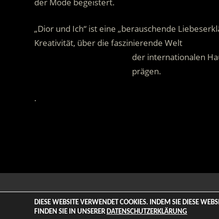
der Mode begeistert.
„Dior und Ich“ ist eine „berauschende Liebeserkl
Kreativität, über die faszinierende Welt
……………………………………….
der internationalen Ha
……………………………………….
prägen.
.
© 2026 ENTERTAINMENT BASE – Life & Style Magazine. All
DIESE WEBSITE VERWENDET COOKIES. INDEM SIE DIESE WEB
FINDEN SIE IN UNSERER
DATENSCHUTZERKLÄRUNG