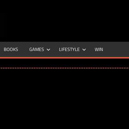
ENTERTAINMENT
BASE
–
BOOKS
GAMES
LIFESTYLE
WIN
LIFE
&
STYLE
MAGAZINE