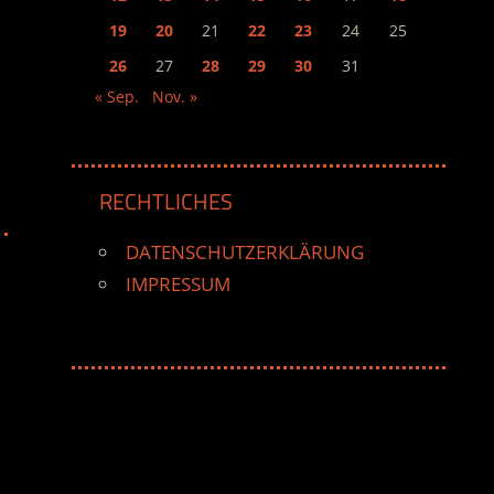
19
20
21
22
23
24
25
26
27
28
29
30
31
« Sep.
Nov. »
RECHTLICHES
DATENSCHUTZERKLÄRUNG
IMPRESSUM