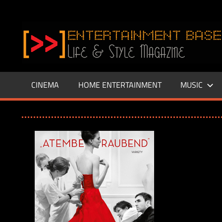
Zum
Inhalt
www.entertainment-
springen
Base.de
CINEMA
HOME ENTERTAINMENT
MUSIC