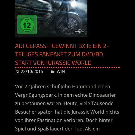
AUFGEPASST: GEWINNT 3X JE EIN 2-
TEILIGES FANPAKET ZUM DVD/BD
START VON JURASSIC WORLD
22/10/2015
Desiree
WIN
Vor 22 Jahren schuf John Hammond einen
Vergnügungspark, in dem echte Dinosaurier
zu bestaunen waren. Heute, viele Tausende
Besucher später, hat die Jurassic World nichts
von ihrer Faszination verloren. Doch hinter
Spiel und Spaß lauert der Tod. Als ein