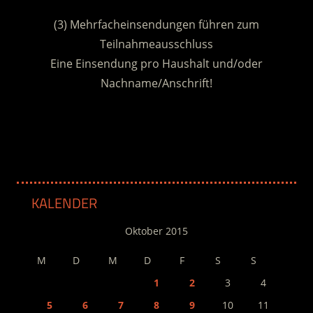
.
(3) Mehrfacheinsendungen führen zum
Teilnahmeausschluss
Eine Einsendung pro Haushalt und/oder
Nachname/Anschrift!
.
KALENDER
Oktober 2015
M
D
M
D
F
S
S
1
2
3
4
5
6
7
8
9
10
11