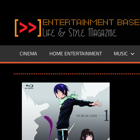
Zum
Inhalt
www.entertainment-
springen
Base.de
CINEMA
HOME ENTERTAINMENT
MUSIC