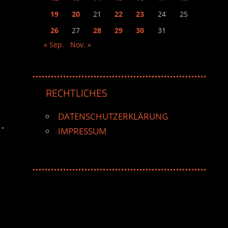
19
20
21
22
23
24
25
26
27
28
29
30
31
« Sep.
Nov. »
RECHTLICHES
DATENSCHUTZERKLÄRUNG
IMPRESSUM