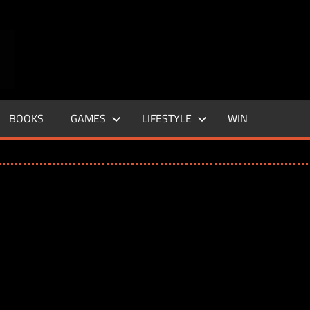
ENTERTAINMENT
BASE
–
BOOKS
GAMES
LIFESTYLE
WIN
LIFE
&
STYLE
MAGAZINE