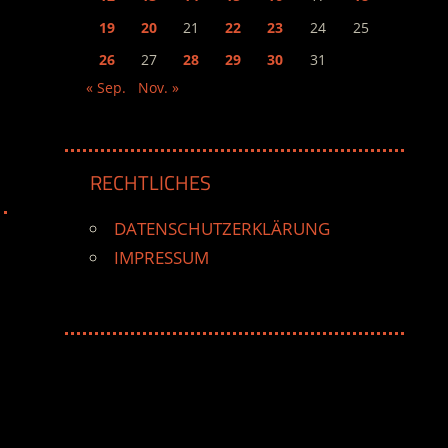
19
20
21
22
23
24
25
26
27
28
29
30
31
« Sep.
Nov. »
RECHTLICHES
DATENSCHUTZERKLÄRUNG
IMPRESSUM