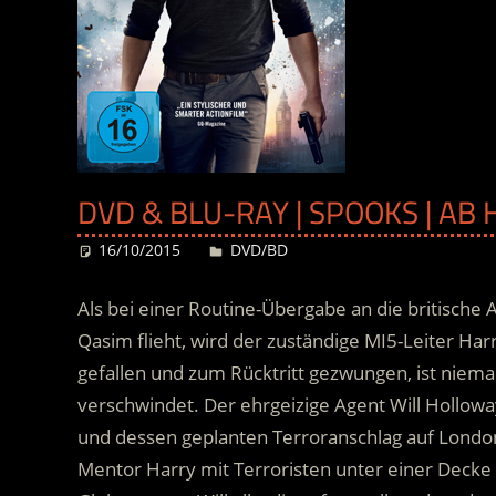
DVD & BLU-RAY | SPOOKS | AB
16/10/2015
Desiree
DVD/BD
Als bei einer Routine-Übergabe an die britische 
Qasim flieht, wird der zuständige MI5-Leiter Ha
gefallen und zum Rücktritt gezwungen, ist niema
verschwindet. Der ehrgeizige Agent Will Hollowa
und dessen geplanten Terroranschlag auf Londo
Mentor Harry mit Terroristen unter einer Decke 