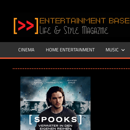
Zum
Inhalt
www.entertainment-
springen
Base.de
CINEMA
HOME ENTERTAINMENT
MUSIC