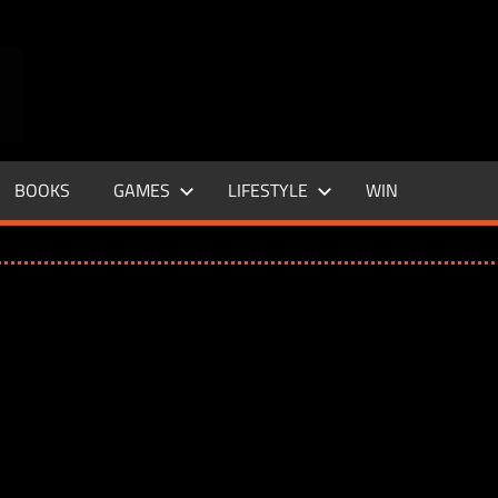
ENTERTAINMENT
BASE
–
BOOKS
GAMES
LIFESTYLE
WIN
LIFE
&
STYLE
MAGAZINE