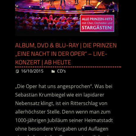
ALBUM, DVD & BLU-RAY | DIE PRINZEN
„EINE NACHT IN DER OPER“ – LIVE-
KONZERT | AB HEUTE
16/10/2015
Desiree
CD's
„Die Oper hat uns angesprochen“. Was bei
Sebastian Krumbiegel wie ein lapidarer
Nebensatz klingt, ist ein Ritterschlag von
allerhöchster Stelle. Denn wenn man zum
1000-jährigen Jubiläum seiner Heimatstadt
ohne besondere Vorgaben und Auflagen