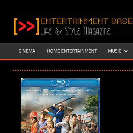
Zum
Inhalt
www.entertainment-
springen
Base.de
CINEMA
HOME ENTERTAINMENT
MUSIC