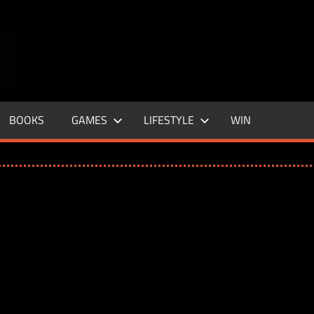
ENTERTAINMENT
BASE
–
BOOKS
GAMES
LIFESTYLE
WIN
LIFE
&
STYLE
MAGAZINE