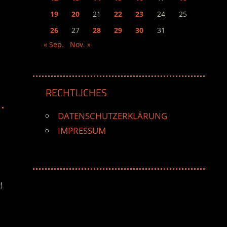
19
20
21
22
23
24
25
26
27
28
29
30
31
« Sep.
Nov. »
RECHTLICHES
DATENSCHUTZERKLÄRUNG
IMPRESSUM
!