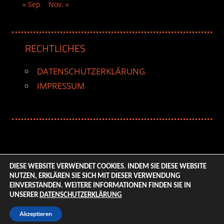
« Sep.
Nov. »
RECHTLICHES
DATENSCHUTZERKLÄRUNG
IMPRESSUM
DIESE WEBSITE VERWENDET COOKIES. INDEM SIE DIESE WEBSITE
NUTZEN, ERKLÄREN SIE SICH MIT DIESER VERWENDUNG
© 2026 ENTERTAINMENT BASE – Life & Style Magazine.
EINVERSTANDEN. WEITERE INFORMATIONEN FINDEN SIE IN
All Rights Reserved. | Based on
WordPress-Theme:
UNSERER
DATENSCHUTZERKLÄRUNG
Tortuga von ThemeZee.
Akzeptieren