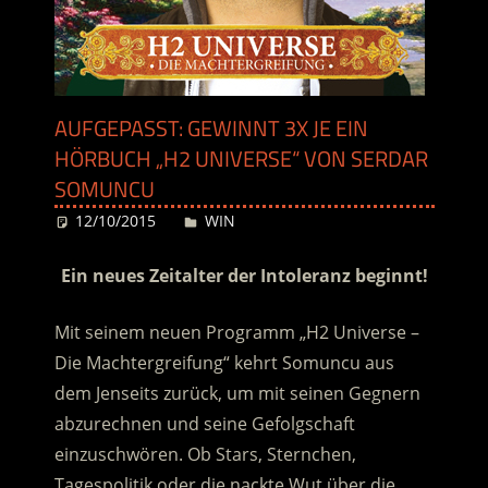
AUFGEPASST: GEWINNT 3X JE EIN
HÖRBUCH „H2 UNIVERSE“ VON SERDAR
SOMUNCU
12/10/2015
Desiree
WIN
Ein neues Zeitalter der Intoleranz beginnt!
Mit seinem neuen Programm „H2 Universe –
Die Machtergreifung“ kehrt Somuncu aus
dem Jenseits zurück, um mit seinen Gegnern
abzurechnen und seine Gefolgschaft
einzuschwören. Ob Stars, Sternchen,
Tagespolitik oder die nackte Wut über die