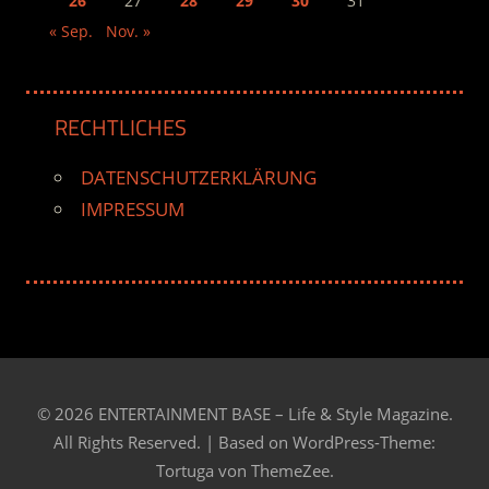
26
27
28
29
30
31
« Sep.
Nov. »
RECHTLICHES
DATENSCHUTZERKLÄRUNG
IMPRESSUM
© 2026 ENTERTAINMENT BASE – Life & Style Magazine.
All Rights Reserved. | Based on
WordPress-Theme:
Tortuga von ThemeZee.