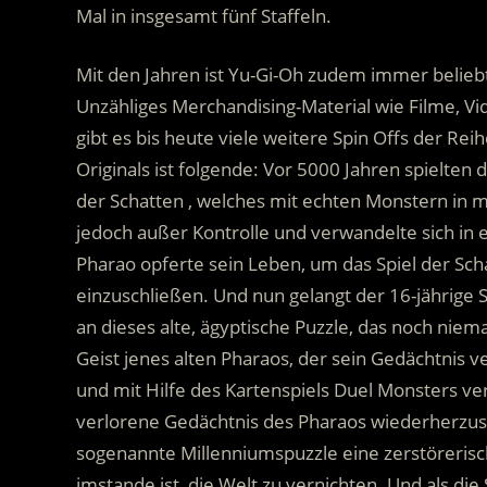
Mal in insgesamt fünf Staffeln.
Mit den Jahren ist Yu-Gi-Oh zudem immer belieb
Unzähliges Merchandising-Material wie Filme, Vi
gibt es bis heute viele weitere Spin Offs der Re
Originals ist folgende: Vor 5000 Jahren spielten 
der Schatten , welches mit echten Monstern in m
jedoch außer Kontrolle und verwandelte sich in e
Pharao opferte sein Leben, um das Spiel der Sch
einzuschließen. Und nun gelangt der 16-jährige
an dieses alte, ägyptische Puzzle, das noch niem
Geist jenes alten Pharaos, der sein Gedächtnis ve
und mit Hilfe des Kartenspiels Duel Monsters v
verlorene Gedächtnis des Pharaos wiederherzustel
sogenannte Millenniumspuzzle eine zerstörerisc
imstande ist, die Welt zu vernichten. Und als d