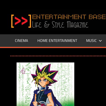
Zum
Inhalt
www.entertainment-
springen
Base.de
CINEMA
HOME ENTERTAINMENT
MUSIC