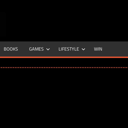
ENTERTAINMENT
BASE
–
BOOKS
GAMES
LIFESTYLE
WIN
LIFE
&
STYLE
MAGAZINE