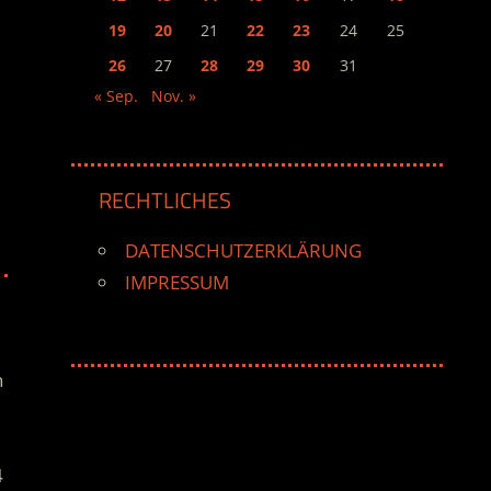
19
20
21
22
23
24
25
26
27
28
29
30
31
« Sep.
Nov. »
RECHTLICHES
DATENSCHUTZERKLÄRUNG
IMPRESSUM
n
4