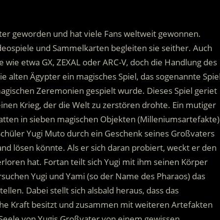
ter geworden und hat viele Fans weltweit gewonnen.
deospiele und Sammelkarten begleiten sie seither. Auch
ihe wie etwa GX, ZEXAL oder ARC-V, doch die Handlung des
die alten Ägypter ein magisches Spiel, das sogenannte Spie
agischen Zeremonien gespielt wurde. Dieses Spiel geriet
inen Krieg, der die Welt zu zerstören drohte. Ein mutiger
atten in sieben magischen Objekten (Milleniumsartefakte)
 Schüler Yugi Muto durch ein Geschenk seines Großvaters
and lösen könnte. Als er sich daran probiert, weckt er den
rloren hat. Fortan teilt sich Yugi mit ihm seinen Körper
ersuchen Yugi und Yami (so der Name des Pharaos) das
len. Dabei stellt sich alsbald heraus, dass das
he Kraft besitzt und zusammen mit weiteren Artefakten
ie Seele von Yugis Großvater von einem gewissen