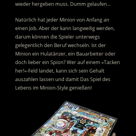
wieder hergeben muss. Dumm gelaufen…
Natürlich hat jeder Minion von Anfang an
einen Job. Aber der kann langweilig werden,
darum können die Spieler unterwegs
gelegentlich den Beruf wechseln. Ist der
Minion ein Hulatänzer, ein Bauarbeiter oder
doch lieber ein Spion? Wer auf einem »Tacken
her!«-Feld landet, kann sich sein Gehalt
auszahlen lassen und damit Das Spiel des
Lebens im Minion-Style genießen!