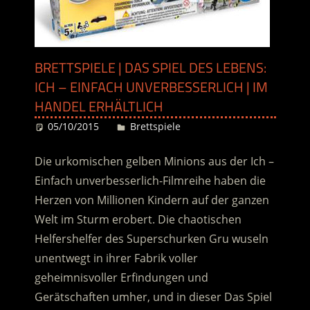
BRETTSPIELE | DAS SPIEL DES LEBENS:
ICH – EINFACH UNVERBESSERLICH | IM
HANDEL ERHÄLTLICH
05/10/2015
Desiree
Brettspiele
Die urkomischen gelben Minions aus der Ich –
Einfach unverbesserlich-Filmreihe haben die
Herzen von Millionen Kindern auf der ganzen
Welt im Sturm erobert. Die chaotischen
Helfershelfer des Superschurken Gru wuseln
unentwegt in ihrer Fabrik voller
geheimnisvoller Erfindungen und
Gerätschaften umher, und in dieser Das Spiel