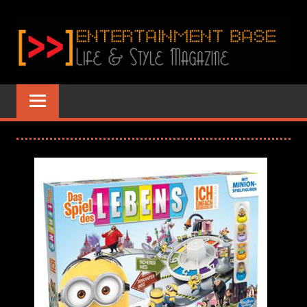
Zum
Inhalt
springen
ENTERTAINME
www.entertainment-
Base.de
BASE
–
LIFE
&
STYLE
MAGAZINE