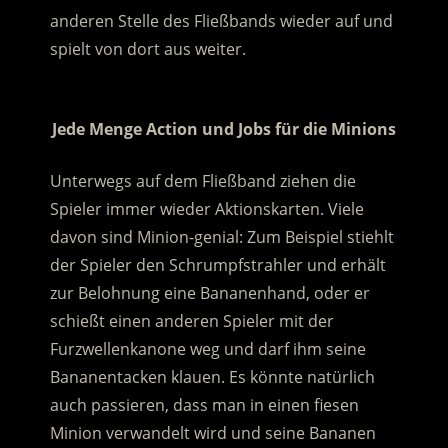
anderen Stelle des Fließbands wieder auf und
spielt von dort aus weiter.
.
Jede Menge Action und Jobs für die Minions
Unterwegs auf dem Fließband ziehen die
Spieler immer wieder Aktionskarten. Viele
davon sind Minion-genial: Zum Beispiel stiehlt
der Spieler den Schrumpfstrahler und erhält
zur Belohnung eine Bananenhand, oder er
schießt einen anderen Spieler mit der
Furzwellenkanone weg und darf ihm seine
Bananentacken klauen. Es könnte natürlich
auch passieren, dass man in einen fiesen
Minion verwandelt wird und seine Bananen