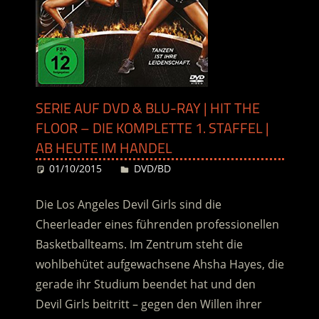
SERIE AUF DVD & BLU-RAY | HIT THE
FLOOR – DIE KOMPLETTE 1. STAFFEL |
AB HEUTE IM HANDEL
01/10/2015
Desiree
DVD/BD
Die Los Angeles Devil Girls sind die
Cheerleader eines führenden professionellen
Basketballteams. Im Zentrum steht die
wohlbehütet aufgewachsene Ahsha Hayes, die
gerade ihr Studium beendet hat und den
Devil Girls beitritt – gegen den Willen ihrer