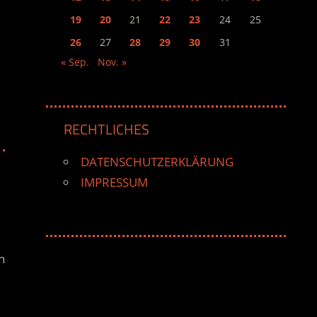
19
20
21
22
23
24
25
26
27
28
29
30
31
« Sep.
Nov. »
RECHTLICHES
DATENSCHUTZERKLÄRUNG
IMPRESSUM
h