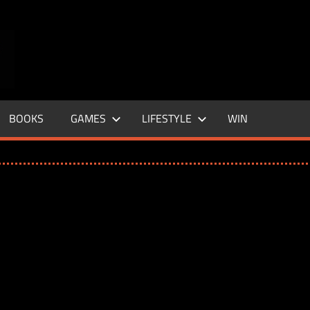
ENTERTAINMENT
BASE
–
BOOKS
GAMES
LIFESTYLE
WIN
LIFE
&
STYLE
MAGAZINE