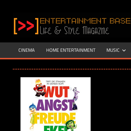
Zum
Inhalt
www.entertainment-
springen
Base.de
CINEMA
HOME ENTERTAINMENT
MUSIC