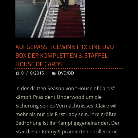
AUFGEPASST: GEWINNT 1X EINE DVD
BOX DER KOMPLETTEN 3. STAFFEL
HOUSE OF CARDS
01/10/2015
Desiree
DVD/BD
In der dritten Season von “House of Cards”
kämpft Präsident Underwood um die
Sicherung seines Vermächtnisses. Claire will
mehr als nur die First Lady sein. Ihre größte
Bedrohung ist ihr Kampf gegeneinander. Der
Star dieser Emmy®-prämierten Thrillerserie