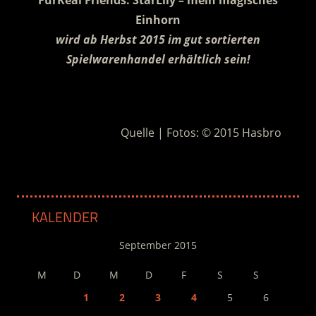
Einhorn
wird ab Herbst 2015 im gut sortierten
Spielwarenhandel erhältlich sein!
.
Quelle | Fotos: © 2015 Hasbro
KALENDER
September 2015
M
D
M
D
F
S
S
1
2
3
4
5
6