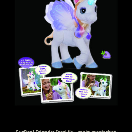
.
FurReal Friends: StarLily – mein magisches