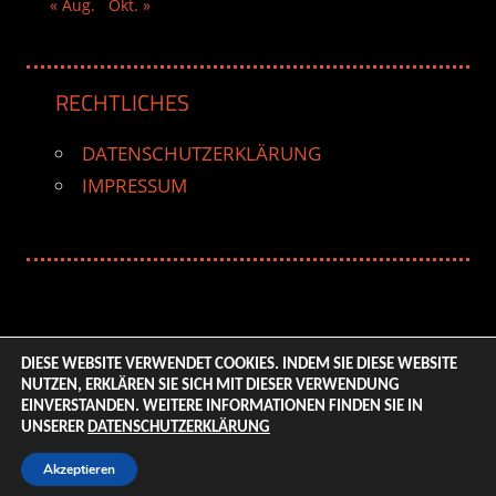
« Aug.
Okt. »
RECHTLICHES
DATENSCHUTZERKLÄRUNG
IMPRESSUM
DIESE WEBSITE VERWENDET COOKIES. INDEM SIE DIESE WEBSITE
NUTZEN, ERKLÄREN SIE SICH MIT DIESER VERWENDUNG
© 2026 ENTERTAINMENT BASE – Life & Style Magazine.
EINVERSTANDEN. WEITERE INFORMATIONEN FINDEN SIE IN
All Rights Reserved. | Based on
WordPress-Theme:
UNSERER
DATENSCHUTZERKLÄRUNG
Tortuga von ThemeZee.
Akzeptieren