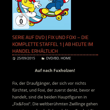
SERIE AUF DVD | FIX UND FOXI – DIE
KOMPLETTE STAFFEL 1 | AB HEUTE IM
HANDEL ERHÄLTLICH
25/09/2015
Desiree
DVD/BD
,
HOME
Auf nach Fuxholzen!
Fix, der Draufgänger, der sich vor nichts
fürchtet, und Foxi, der zuerst denkt, bevor er
handelt, sind die beiden Hauptfiguren in
„Fix&Foxi“. Die weltberühmten Zwillinge gehen