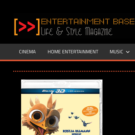
Zum
Inhalt
www.entertainment-
springen
Base.de
CINEMA
HOME ENTERTAINMENT
MUSIC