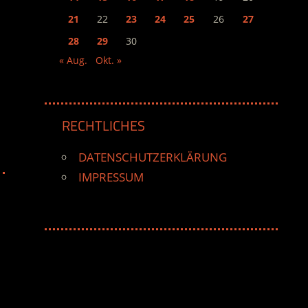
21
22
23
24
25
26
27
28
29
30
« Aug.
Okt. »
RECHTLICHES
DATENSCHUTZERKLÄRUNG
IMPRESSUM