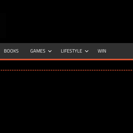
ENTERTAINMENT
BASE
–
BOOKS
GAMES
LIFESTYLE
WIN
LIFE
&
STYLE
MAGAZINE