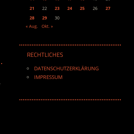
21
22
23
24
25
26
27
28
29
30
« Aug.
Okt. »
RECHTLICHES
DATENSCHUTZERKLÄRUNG
IMPRESSUM
e