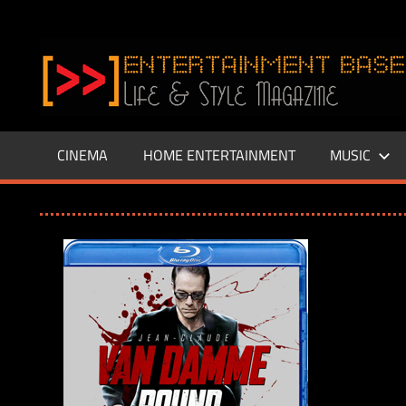
Zum
Inhalt
www.entertainment-
springen
Base.de
CINEMA
HOME ENTERTAINMENT
MUSIC