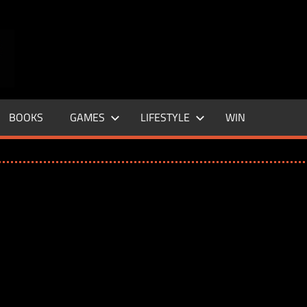
ENTERTAINMENT
BASE
–
BOOKS
GAMES
LIFESTYLE
WIN
LIFE
&
STYLE
MAGAZINE