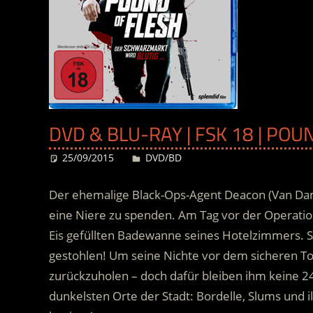
DVD & BLU-RAY | FSK 18 | POU
25/09/2015
Desiree
DVD/BD
Der ehemalige Black-Ops-Agent Deacon (Van Dam
eine Niere zu spenden. Am Tag vor der Operati
Eis gefüllten Badewanne seines Hotelzimmers. 
gestohlen! Um seine Nichte vor dem sicheren To
zurückzuholen
– doch dafür bleiben ihm keine 24
dunkelsten Orte der Stadt: Bordelle, Slums und il