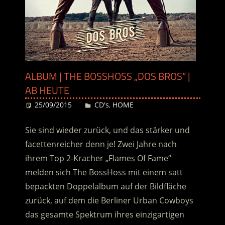
ALBUM | THE BOSSHOSS „DOS BROS“ |
AB HEUTE
25/09/2015
Desiree
CD's
,
HOME
Sie sind wieder zurück, und das stärker und
facettenreicher denn je! Zwei Jahre nach
ihrem Top 2-Kracher „Flames Of Fame“
melden sich The BossHoss mit einem satt
bepackten Doppelalbum auf der Bildfläche
zurück, auf dem die Berliner Urban Cowboys
das gesamte Spektrum ihres einzigartigen