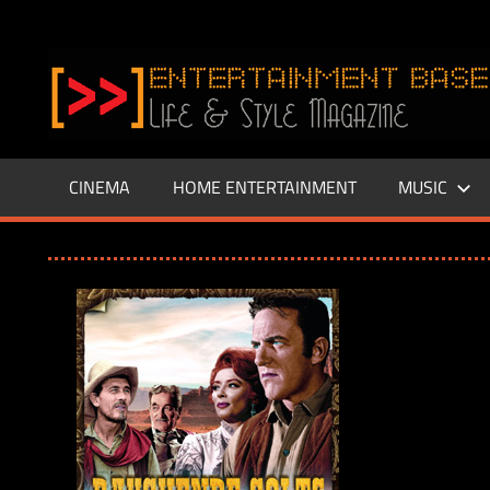
Zum
Inhalt
www.entertainment-
springen
Base.de
CINEMA
HOME ENTERTAINMENT
MUSIC