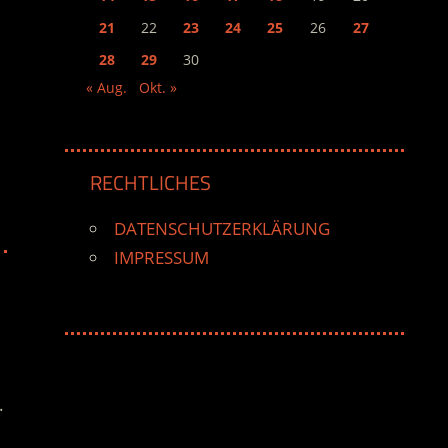
21
22
23
24
25
26
27
28
29
30
« Aug.
Okt. »
RECHTLICHES
DATENSCHUTZERKLÄRUNG
IMPRESSUM
.