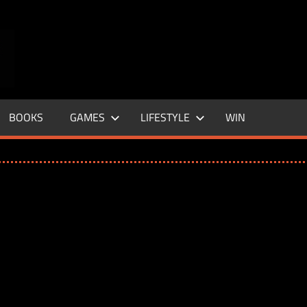
ENTERTAINMENT
BASE
–
BOOKS
GAMES
LIFESTYLE
WIN
LIFE
&
STYLE
MAGAZINE