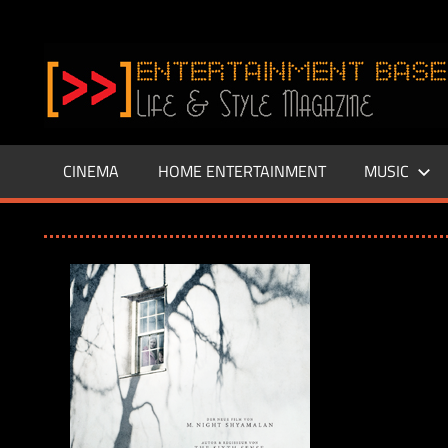
Zum
Inhalt
www.entertainment-
springen
Base.de
CINEMA
HOME ENTERTAINMENT
MUSIC