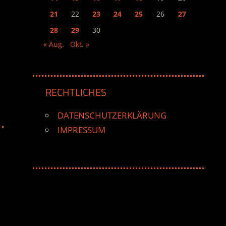
21
22
23
24
25
26
27
28
29
30
« Aug.
Okt. »
RECHTLICHES
DATENSCHUTZERKLÄRUNG
IMPRESSUM