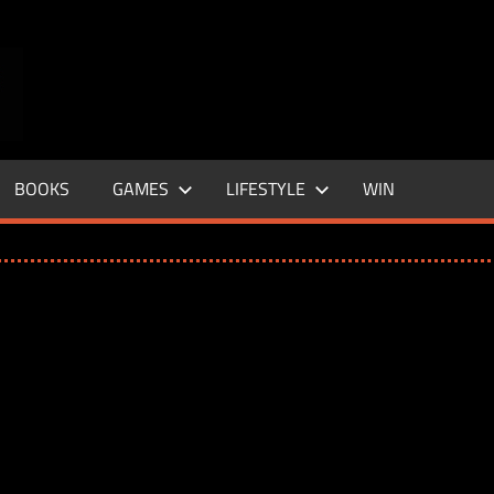
ENTERTAINMENT
BASE
–
BOOKS
GAMES
LIFESTYLE
WIN
LIFE
&
STYLE
MAGAZINE