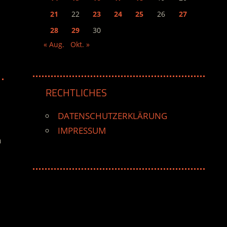
21
22
23
24
25
26
27
28
29
30
« Aug.
Okt. »
RECHTLICHES
DATENSCHUTZERKLÄRUNG
IMPRESSUM
n