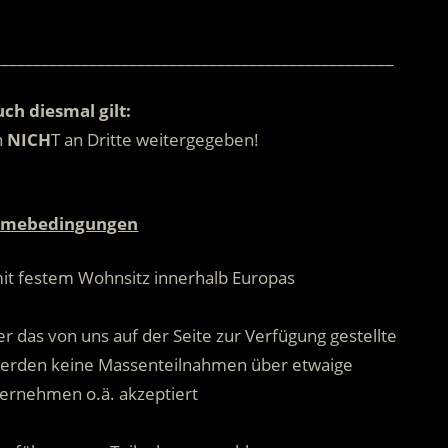
.
__________________________________________________
ch diesmal gilt:
n
NICH
T an Dritte weitergegeben!
.
hmebedingungen
mit festem Wohnsitz innerhalb Europas
.
r das von uns auf der Seite zur Verfügung gestellte
 werden keine Massenteilnahmen über etwaige
ernehmen o.ä. akzeptiert
.