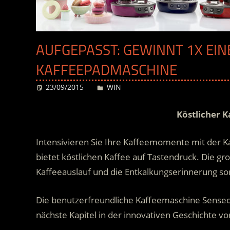
AUFGEPASST: GEWINNT 1X EINE
KAFFEEPADMASCHINE
23/09/2015
Desiree
WIN
Köstlicher K
Intensivieren Sie Ihre Kaffeemomente mit der 
bietet köstlichen Kaffee auf Tastendruck. Die g
Kaffeeauslauf und die Entkalkungserinnerung so
Die benutzerfreundliche Kaffeemaschine Senseo 
nächste Kapitel in der innovativen Geschichte v