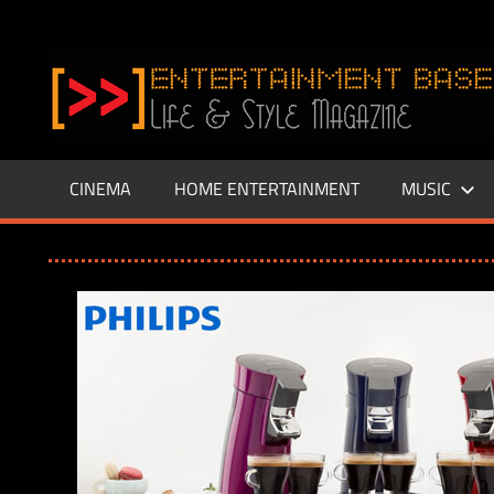
Zum
Inhalt
www.entertainment-
springen
Base.de
CINEMA
HOME ENTERTAINMENT
MUSIC