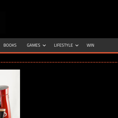
ENTERTAINMENT
BASE
–
BOOKS
GAMES
LIFESTYLE
WIN
LIFE
&
STYLE
MAGAZINE