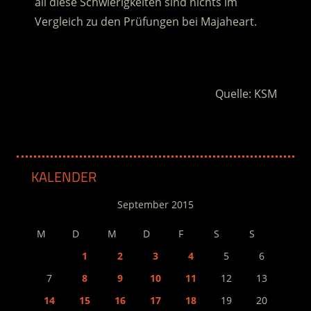
all diese Schwierigkeiten sind nichts im
Vergleich zu den Prüfungen bei Majaheart.
.
Quelle: KSM
KALENDER
September 2015
M
D
M
D
F
S
S
1
2
3
4
5
6
7
8
9
10
11
12
13
14
15
16
17
18
19
20