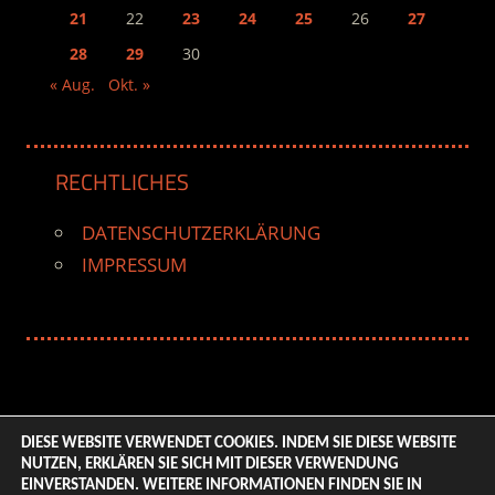
21
22
23
24
25
26
27
28
29
30
« Aug.
Okt. »
RECHTLICHES
DATENSCHUTZERKLÄRUNG
IMPRESSUM
DIESE WEBSITE VERWENDET COOKIES. INDEM SIE DIESE WEBSITE
NUTZEN, ERKLÄREN SIE SICH MIT DIESER VERWENDUNG
© 2026 ENTERTAINMENT BASE – Life & Style Magazine.
EINVERSTANDEN. WEITERE INFORMATIONEN FINDEN SIE IN