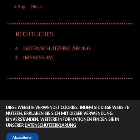
« Aug.
Okt. »
RECHTLICHES
DATENSCHUTZERKLÄRUNG
IMPRESSUM
DIESE WEBSITE VERWENDET COOKIES. INDEM SIE DIESE WEBSITE
NUTZEN, ERKLÄREN SIE SICH MIT DIESER VERWENDUNG
© 2026 ENTERTAINMENT BASE – Life & Style Magazine.
EINVERSTANDEN. WEITERE INFORMATIONEN FINDEN SIE IN
All Rights Reserved. | Based on
WordPress-Theme:
UNSERER
DATENSCHUTZERKLÄRUNG
Tortuga von ThemeZee.
Akzeptieren