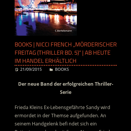
BOOKS | NICCI FRENCH „MÖRDERISCHER
FREITAG (THRILLER BD. 5)“ | AB HEUTE
IM HANDEL ERHÄLTLICH
21/09/2015
Desiree
BOOKS
Der neue Band der erfolgreichen Thriller-
Serie
Frieda Kleins Ex-Lebensgefährte Sandy wird
ermordet in der Themse aufgefunden. An
seinem Handgelenk befi ndet sich ein