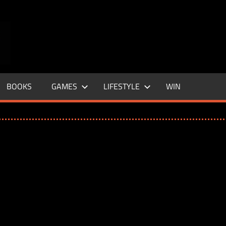
ENTERTAINMENT
BASE
–
BOOKS
GAMES
LIFESTYLE
WIN
LIFE
&
STYLE
MAGAZINE