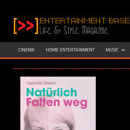
Zum
Inhalt
www.entertainment-
springen
Base.de
CINEMA
HOME ENTERTAINMENT
MUSIC