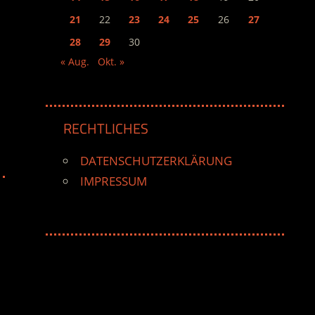
21
22
23
24
25
26
27
28
29
30
« Aug.
Okt. »
RECHTLICHES
DATENSCHUTZERKLÄRUNG
IMPRESSUM