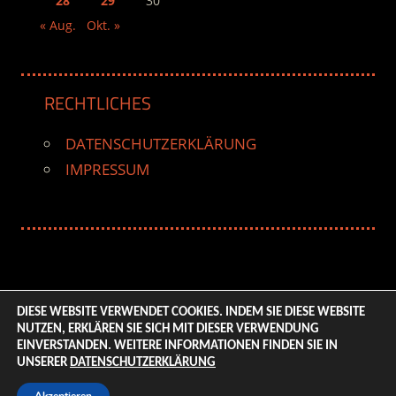
28
29
30
« Aug.
Okt. »
RECHTLICHES
DATENSCHUTZERKLÄRUNG
IMPRESSUM
DIESE WEBSITE VERWENDET COOKIES. INDEM SIE DIESE WEBSITE
NUTZEN, ERKLÄREN SIE SICH MIT DIESER VERWENDUNG
© 2026 ENTERTAINMENT BASE – Life & Style Magazine.
EINVERSTANDEN. WEITERE INFORMATIONEN FINDEN SIE IN
All Rights Reserved. | Based on
WordPress-Theme:
UNSERER
DATENSCHUTZERKLÄRUNG
Tortuga von ThemeZee.