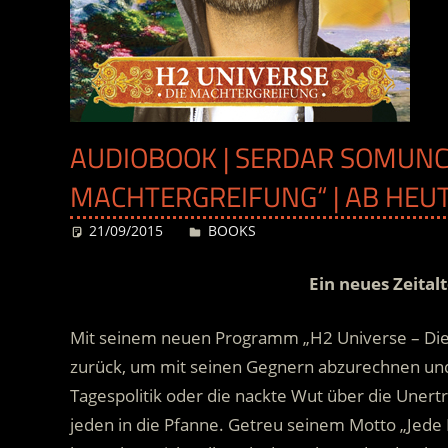
AUDIOBOOK | SERDAR SOMUNCU
MACHTERGREIFUNG“ | AB HEU
21/09/2015
Desiree
BOOKS
Ein neues Zeital
Mit seinem neuen Programm „H2 Universe – Die
zurück, um mit seinen Gegnern abzurechnen und 
Tagespolitik oder die nackte Wut über die Unerträ
jeden in die Pfanne. Getreu seinem Motto „Jede 