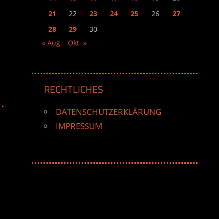
21
22
23
24
25
26
27
28
29
30
« Aug.
Okt. »
RECHTLICHES
DATENSCHUTZERKLÄRUNG
IMPRESSUM