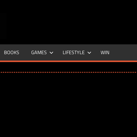
ENTERTAINMENT
BASE
–
BOOKS
GAMES
LIFESTYLE
WIN
LIFE
&
STYLE
MAGAZINE