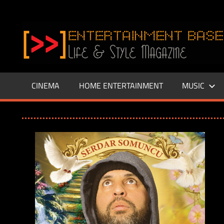
Zum
Inhalt
www.entertainment-
springen
Base.de
CINEMA
HOME ENTERTAINMENT
MUSIC