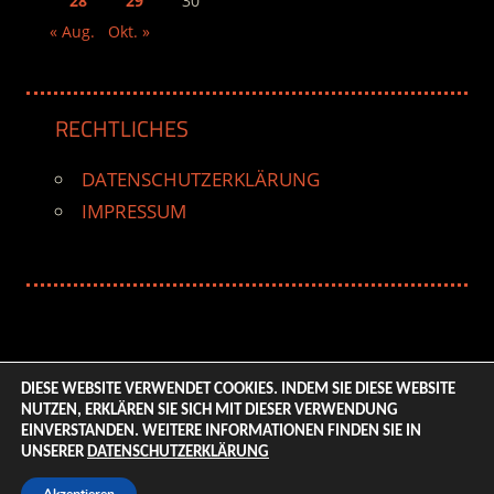
28
29
30
« Aug.
Okt. »
RECHTLICHES
DATENSCHUTZERKLÄRUNG
IMPRESSUM
DIESE WEBSITE VERWENDET COOKIES. INDEM SIE DIESE WEBSITE
NUTZEN, ERKLÄREN SIE SICH MIT DIESER VERWENDUNG
© 2026 ENTERTAINMENT BASE – Life & Style Magazine.
EINVERSTANDEN. WEITERE INFORMATIONEN FINDEN SIE IN
All Rights Reserved. | Based on
WordPress-Theme:
UNSERER
DATENSCHUTZERKLÄRUNG
Tortuga von ThemeZee.