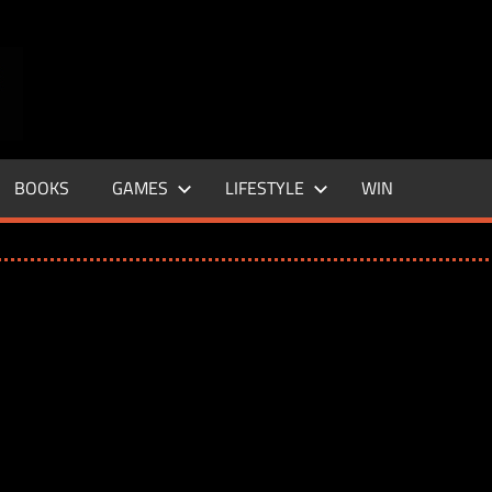
ENTERTAINMENT
BASE
–
BOOKS
GAMES
LIFESTYLE
WIN
LIFE
&
STYLE
MAGAZINE