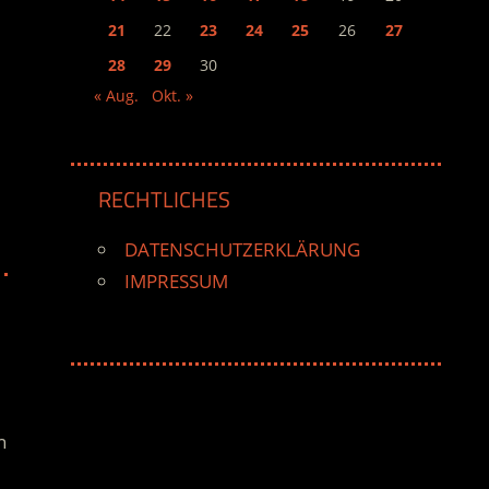
21
22
23
24
25
26
27
28
29
30
« Aug.
Okt. »
RECHTLICHES
DATENSCHUTZERKLÄRUNG
IMPRESSUM
n