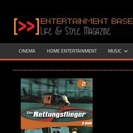
Zum
Inhalt
www.entertainment-
springen
Base.de
CINEMA
HOME ENTERTAINMENT
MUSIC