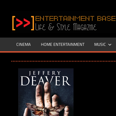
Zum
Inhalt
www.entertainment-
springen
Base.de
CINEMA
HOME ENTERTAINMENT
MUSIC