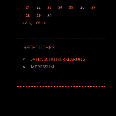
21
22
23
24
25
26
27
28
29
30
« Aug.
Okt. »
RECHTLICHES
DATENSCHUTZERKLÄRUNG
IMPRESSUM
n