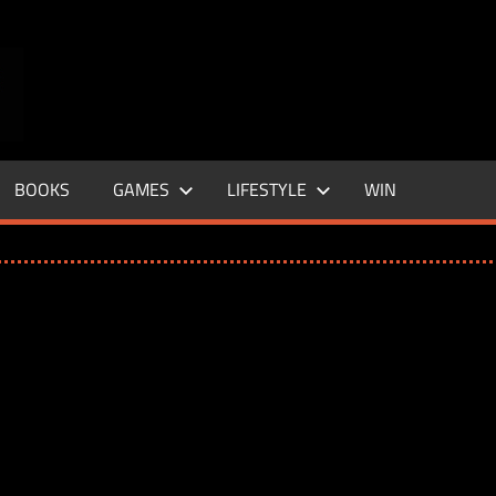
ENTERTAINMENT
BASE
–
BOOKS
GAMES
LIFESTYLE
WIN
LIFE
&
STYLE
MAGAZINE