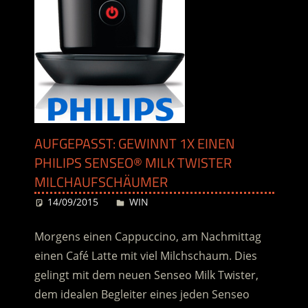
AUFGEPASST: GEWINNT 1X EINEN
PHILIPS SENSEO® MILK TWISTER
MILCHAUFSCHÄUMER
14/09/2015
Desiree
WIN
Morgens einen Cappuccino, am Nachmittag
einen Café Latte mit viel Milchschaum. Dies
gelingt mit dem neuen Senseo Milk Twister,
dem idealen Begleiter eines jeden Senseo