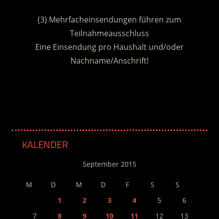
.
(3) Mehrfacheinsendungen führen zum
Teilnahmeausschluss
Eine Einsendung pro Haushalt und/oder
Nachname/Anschrift!
.
KALENDER
September 2015
M
D
M
D
F
S
S
1
2
3
4
5
6
7
8
9
10
11
12
13