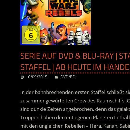
SERIE AUF DVD & BLU-RAY | S
STAFFEL | AB HEUTE IM HANDE
10/09/2015
Desiree
DVD/BD
In der bahnbrechenden ersten Staffel schließt s
zusammengewürfelten Crew des Raumschiffs ‚Gh
sind dunkle Zeiten angebrochen, denn das galakt
Truppen haben den entlegenen Planeten Lothal 
mit den ungleichen Rebellen – Hera, Kanan, Sabi