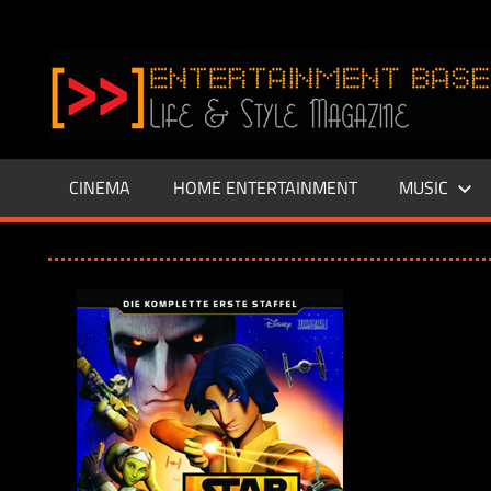
Zum
Inhalt
www.entertainment-
springen
Base.de
CINEMA
HOME ENTERTAINMENT
MUSIC