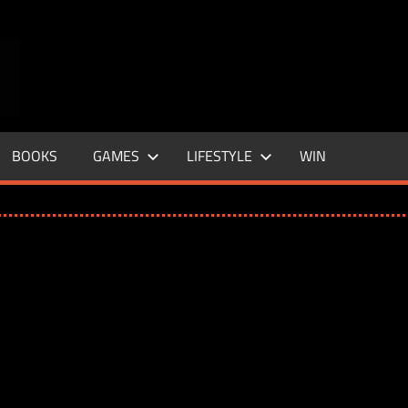
ENTERTAINMENT
BASE
–
BOOKS
GAMES
LIFESTYLE
WIN
LIFE
&
STYLE
MAGAZINE