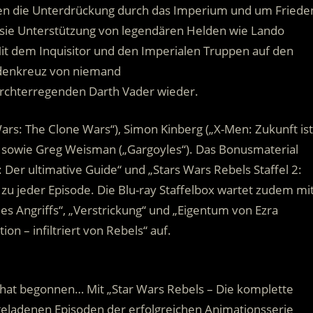
en die Unterdrückung durch das Imperium und um Friede
n sie Unterstützung von legendären Helden wie Lando
Mit dem Inquisitor und den Imperialen Truppen auf den
Fadenkreuz von niemand
rchterregenden Darth Vader wieder.
Wars: The Clone Wars“), Simon Kinberg („X-Men: Zukunft ist
k sowie Greg Weisman („Gargoyles“). Das Bonusmaterial
Der ultimative Guide“ und „Stars Wars Rebels Staffel 2:
e zu jeder Episode. Die Blu-ray Staffelbox wartet zudem mi
es Angriffs“, „Verstrickung“ und „Eigentum von Ezra
on – infiltriert von Rebels“ auf.
s hat begonnen… Mit „Star Wars Rebels – Die komplette
ongeladenen Episoden der erfolgreichen Animationsserie