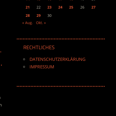
21
22
23
24
25
26
27
28
29
30
« Aug.
Okt. »
RECHTLICHES
.
DATENSCHUTZERKLÄRUNG
IMPRESSUM
n
m