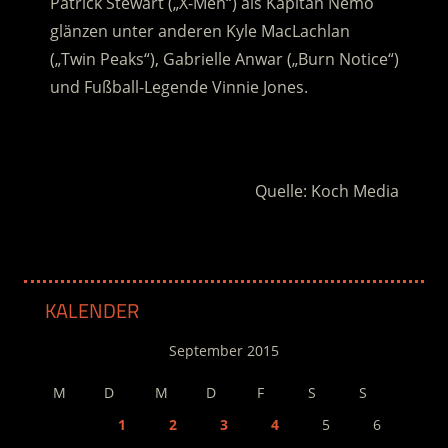
Patrick Stewart („X-Men“) als Kapitän Nemo
glänzen unter anderen Kyle MacLachlan
(„Twin Peaks“), Gabrielle Anwar („Burn Notice“)
und Fußball-Legende Vinnie Jones.
.
Quelle: Koch Media
KALENDER
September 2015
M
D
M
D
F
S
S
1
2
3
4
5
6