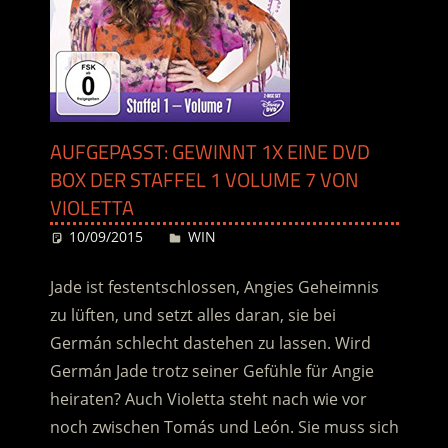
AUFGEPASST: GEWINNT 1X EINE DVD
BOX DER STAFFEL 1 VOLUME 7 VON
VIOLETTA
10/09/2015
Desiree
WIN
Jade ist festentschlossen, Angies Geheimnis
zu lüften, und setzt alles daran, sie bei
Germán schlecht dastehen zu lassen. Wird
Germán Jade trotz seiner Gefühle für Angie
heiraten? Auch Violetta steht nach wie vor
noch zwischen Tomás und León. Sie muss sich