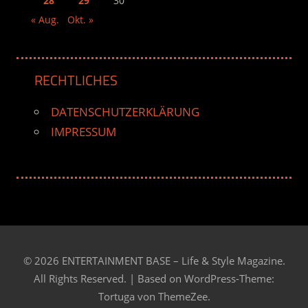
28
29
30
« Aug.
Okt. »
RECHTLICHES
DATENSCHUTZERKLÄRUNG
IMPRESSUM
© 2026 ENTERTAINMENT BASE – Life & Style Magazine.
All Rights Reserved. | Based on
WordPress-Theme:
Tortuga von ThemeZee.