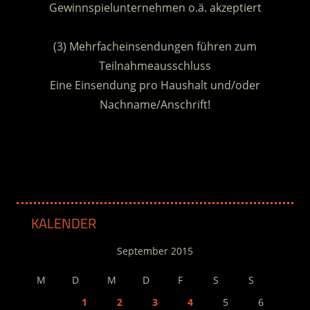
Gewinnspielunternehmen o.ä. akzeptiert
.
(3) Mehrfacheinsendungen führen zum
Teilnahmeausschluss
Eine Einsendung pro Haushalt und/oder
Nachname/Anschrift!
.
KALENDER
September 2015
M
D
M
D
F
S
S
1
2
3
4
5
6