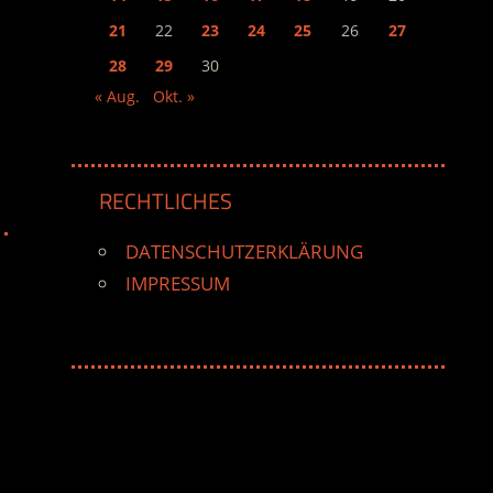
21
22
23
24
25
26
27
28
29
30
« Aug.
Okt. »
RECHTLICHES
DATENSCHUTZERKLÄRUNG
IMPRESSUM