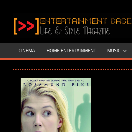
Zum
Inhalt
www.entertainment-
springen
Base.de
CINEMA
HOME ENTERTAINMENT
MUSIC