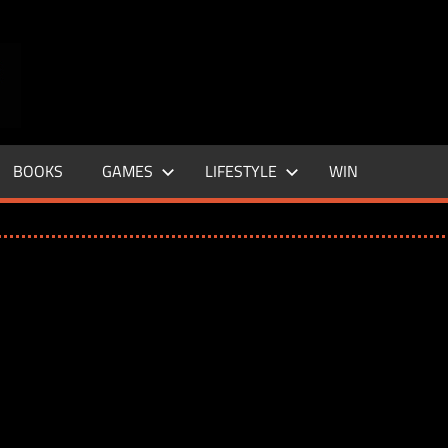
ENTERTAINMENT
BASE
–
BOOKS
GAMES
LIFESTYLE
WIN
LIFE
&
STYLE
MAGAZINE