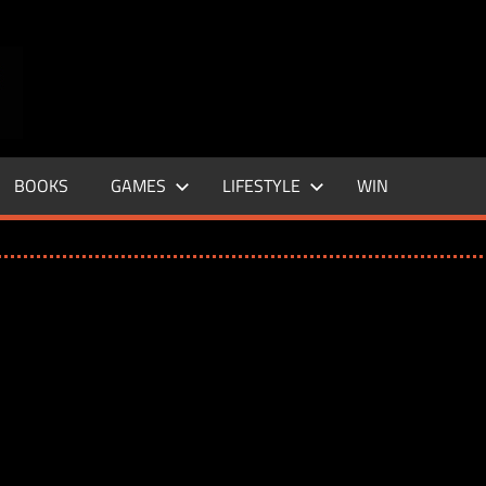
ENTERTAINMENT
BASE
–
BOOKS
GAMES
LIFESTYLE
WIN
LIFE
&
STYLE
MAGAZINE