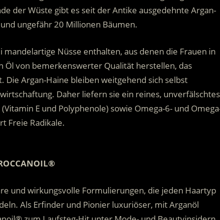
e der Wüste gibt es seit der Antike ausgedehnte Argan-
 und ungefähr 20 Millionen Bäumen.
ei mandelartige Nüsse enthalten, aus denen die Frauen in
n Öl von bemerkenswerter Qualität herstellen, das
. Die Argan-Haine bleiben weitgehend sich selbst
irtschaftung. Daher liefern sie ein reines, unverfälschtes
en (Vitamin E und Polyphenole) sowie Omega-6- und Omega
rt Freie Radikale.
ROCCANOIL®
are und wirkungsvolle Formulierungen, die jeden Haartyp
ln. Als Erfinder und Pionier luxuriöser, mit Arganöl
anoil® zum Laufsteg-Hit unter Mode- und Beautyinsidern