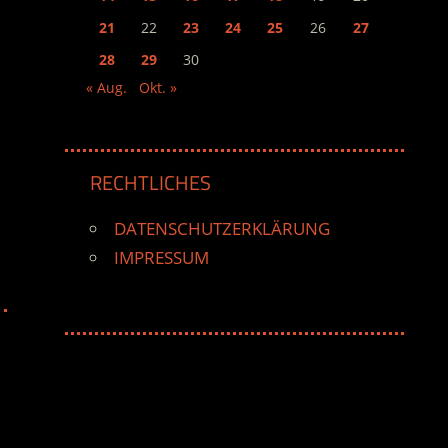
21
22
23
24
25
26
27
28
29
30
« Aug.
Okt. »
RECHTLICHES
DATENSCHUTZERKLÄRUNG
IMPRESSUM