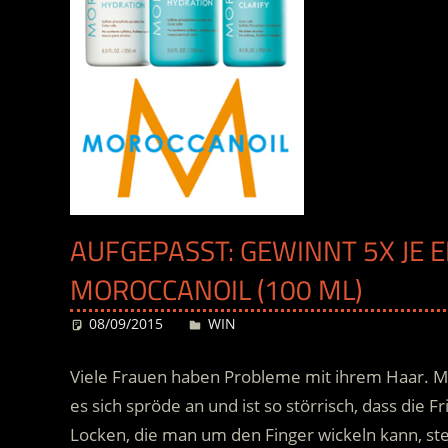
AUFGEPASST: GEWINNT 5X JE 
MOROCCANOIL (100 ML)
08/09/2015
Desiree
WIN
Viele Frauen haben Probleme mit ihrem Haar. Mal 
es sich spröde an und ist so störrisch, dass die Fr
Locken, die man um den Finger wickeln kann, st