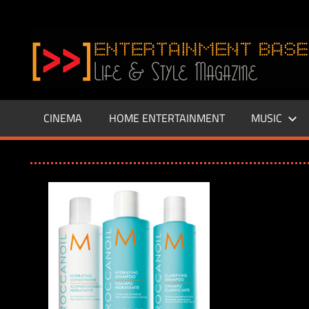
Zum
Inhalt
www.entertainment-
springen
Base.de
CINEMA
HOME ENTERTAINMENT
MUSIC