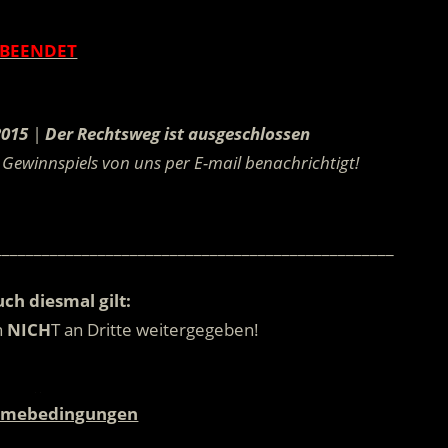
BEENDET
.
2015
|
Der Rechtsweg ist ausgeschlossen
Gewinnspiels von uns per E-mail benachrichtigt!
.
__________________________________________________
ch diesmal gilt:
n
NICH
T an Dritte weitergegeben!
.
hmebedingungen