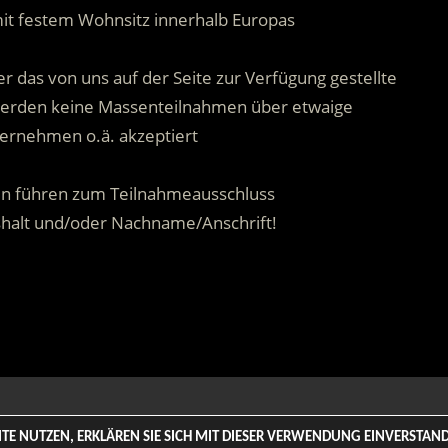
mit festem Wohnsitz innerhalb Europas
.
r das von uns auf der Seite zur Verfügung gestellte
 werden keine Massenteilnahmen über etwaige
ernehmen o.ä. akzeptiert
.
n führen zum Teilnahmeausschluss
shalt und/oder Nachname/Anschrift!
.
 Rights Reserved. | Based on
WordPress-Theme: Tortuga von Th
SITE NUTZEN, ERKLÄREN SIE SICH MIT DIESER VERWENDUNG EINVERSTA