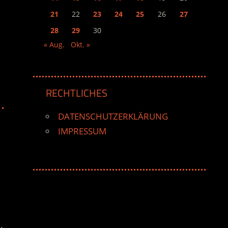
21
22
23
24
25
26
27
28
29
30
« Aug.
Okt. »
RECHTLICHES
DATENSCHUTZERKLÄRUNG
IMPRESSUM