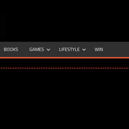
ENTERTAINMENT
BASE
–
BOOKS
GAMES
LIFESTYLE
WIN
LIFE
&
STYLE
MAGAZINE