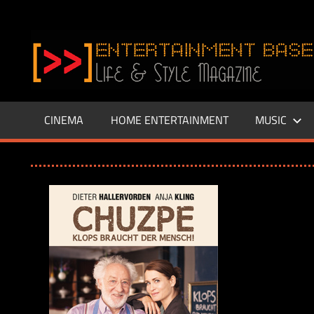
Zum
Inhalt
www.entertainment-
springen
Base.de
CINEMA
HOME ENTERTAINMENT
MUSIC