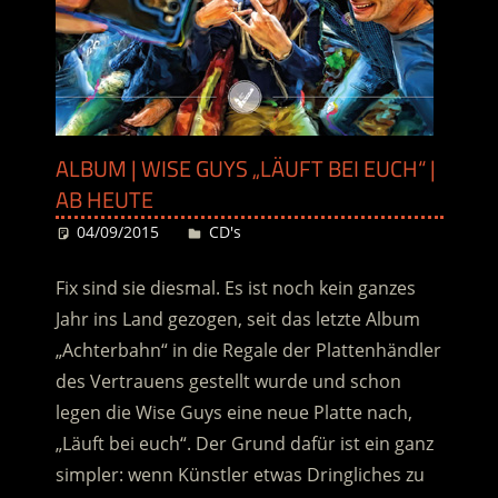
ALBUM | WISE GUYS „LÄUFT BEI EUCH“ |
AB HEUTE
04/09/2015
Desiree
CD's
Fix sind sie diesmal. Es ist noch kein ganzes
Jahr ins Land gezogen, seit das letzte Album
„Achterbahn“ in die Regale der Plattenhändler
des Vertrauens gestellt wurde und schon
legen die Wise Guys eine neue Platte nach,
„Läuft bei euch“. Der Grund dafür ist ein ganz
simpler: wenn Künstler etwas Dringliches zu