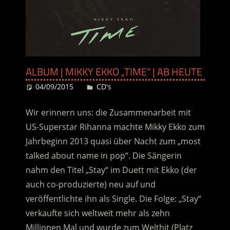
ALBUM | MIKKY EKKO „TIME“ | AB HEUTE
04/09/2015
Desiree
CD's
Wir erinnern uns: die Zusammenarbeit mit
US-Superstar Rihanna machte Mikky Ekko zum
Jahrbeginn 2013 quasi über Nacht zum „most
talked about name in pop“. Die Sängerin
nahm den Titel „Stay“ im Duett mit Ekko (der
auch co-produzierte) neu auf und
veröffentlichte ihn als Single. Die Folge: „Stay“
verkaufte sich weltweit mehr als zehn
Millionen Mal und wurde zum Welthit (Platz