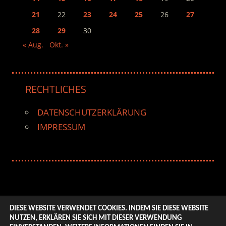
21
22
23
24
25
26
27
28
29
30
« Aug.
Okt. »
RECHTLICHES
DATENSCHUTZERKLÄRUNG
IMPRESSUM
DIESE WEBSITE VERWENDET COOKIES. INDEM SIE DIESE WEBSITE
NUTZEN, ERKLÄREN SIE SICH MIT DIESER VERWENDUNG
© 2026 ENTERTAINMENT BASE – Life & Style Magazine.