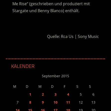
Me Rise“ (geschrieben und produziert mit
Stargate und Benny Blanco) enthält.
.
Quelle: Rca Us | Sony Music
KALENDER
September 2015
M
D
M
D
F
S
S
1
2
3
4
5
6
7
8
9
10
11
12
13
14
15
16
17
18
19
20