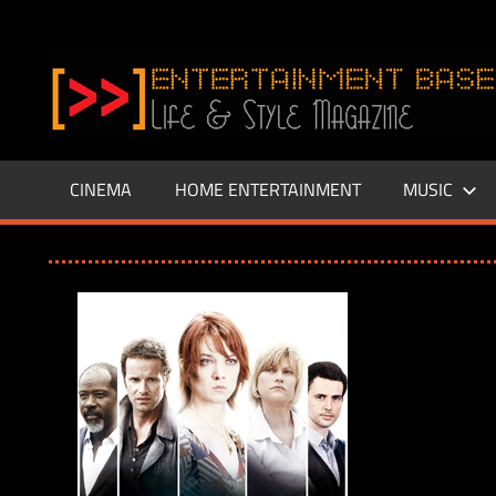
Zum
Inhalt
www.entertainment-
springen
Base.de
CINEMA
HOME ENTERTAINMENT
MUSIC