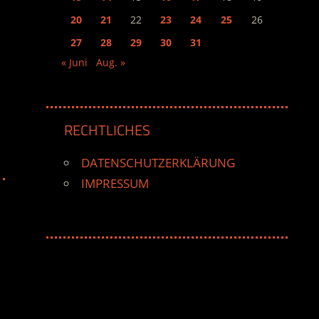
20
21
22
23
24
25
26
27
28
29
30
31
« Juni
Aug. »
RECHTLICHES
DATENSCHUTZERKLÄRUNG
IMPRESSUM