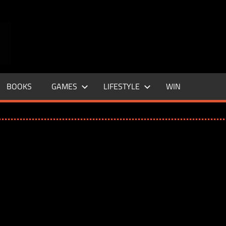
ENTERTAINMENT
BASE
–
BOOKS
GAMES
LIFESTYLE
WIN
LIFE
&
STYLE
MAGAZINE