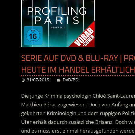
SERIE AUF DVD & BLU-RAY | PRO
HEUTE IM HANDEL ERHÄLTLIC
31/07/2015
Desiree
DVD/BD
Die junge Kriminalpsychologin Chloé Saint-Laur
Matthieu Pérac zugewiesen. Doch von Anfang an 
gekehrten Kriminologin und dem ruppigen Polizis
Ufer erhält dadurch zusätzliche Brisanz. Doch wie 
und es muss erst einmal herausgefunden werden,