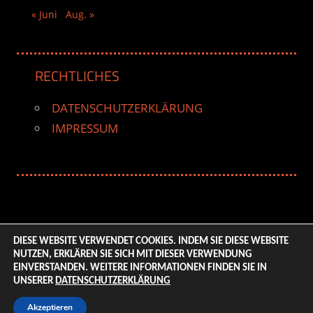
« Juni
Aug. »
RECHTLICHES
DATENSCHUTZERKLÄRUNG
IMPRESSUM
DIESE WEBSITE VERWENDET COOKIES. INDEM SIE DIESE WEBSITE
NUTZEN, ERKLÄREN SIE SICH MIT DIESER VERWENDUNG
© 2026 ENTERTAINMENT BASE – Life & Style Magazine.
EINVERSTANDEN. WEITERE INFORMATIONEN FINDEN SIE IN
All Rights Reserved. | Based on
WordPress-Theme:
UNSERER
DATENSCHUTZERKLÄRUNG
Tortuga von ThemeZee.
Akzeptieren