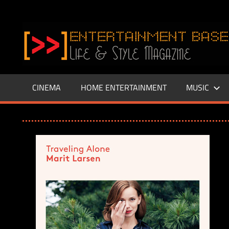
Zum
Inhalt
www.entertainment-
springen
Base.de
CINEMA
HOME ENTERTAINMENT
MUSIC