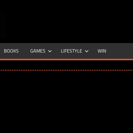
ENTERTAINMENT
BASE
–
BOOKS
GAMES
LIFESTYLE
WIN
LIFE
&
STYLE
MAGAZINE