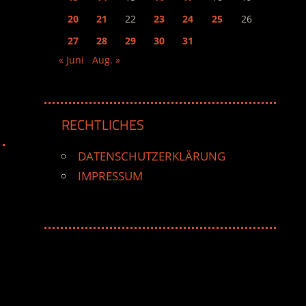
20
21
22
23
24
25
26
27
28
29
30
31
« Juni
Aug. »
RECHTLICHES
DATENSCHUTZERKLÄRUNG
IMPRESSUM