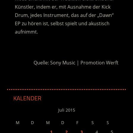
Künstler, indem er, mit Ausnahme der Kick
Drum, jedes Instrument, das auf der „Dawn“
EP zu hören ist, selbst spielt und akustisch
aufnimmt.
.
Quelle: Sony Music | Promotion Werft
KALENDER
Juli 2015
M
D
M
D
F
S
S
1
2
3
4
5