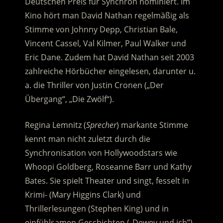
Deutschen Preis für Synchron nominiert. Im
Kino hört man David Nathan regelmäßig als
Stimme von Johnny Depp, Christian Bale,
Vincent Cassel, Val Kilmer, Paul Walker und
Eric Dane. Zudem hat David Nathan seit 2003
zahlreiche Hörbücher eingelesen, darunter u.
a. die Thriller von Justin Cronen („Der
Übergang“, „Die Zwölf“).
Regina Lemnitz (
Sprecher
) markante Stimme
kennt man nicht zuletzt durch die
Synchronisation von Hollywoodstars wie
Whoopi Goldberg, Roseanne Barr und Kathy
Bates. Sie spielt Theater und singt, fesselt in
Krimi- (Mary Higgins Clark) und
Thrillerlesungen (Stephen King) und in
einfühlsamen Geschichten („Dewey und ich”).