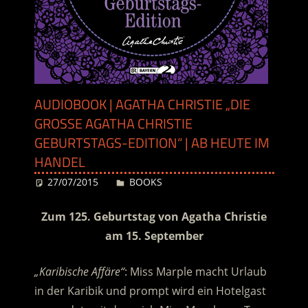
AUDIOBOOK | AGATHA CHRISTIE „DIE
GROSSE AGATHA CHRISTIE G
EBURTSTAGS-EDITION“ | AB HEUTE IM H
ANDEL
27/07/2015
Desiree
BOOKS
Zum 125. Geburtstag von Agatha Christie
am 15. September
„Karibische Affäre“
: Miss Marple macht Urlaub
in der Karibik und prompt wird ein Hotelgast