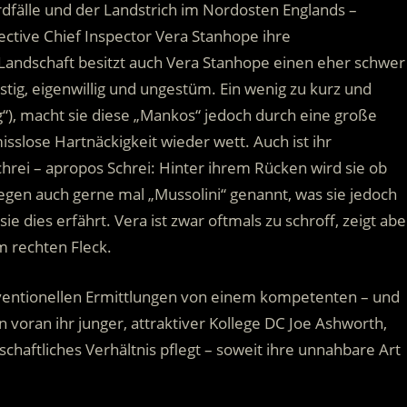
dfälle und der Landstrich im Nordosten Englands –
ctive Chief Inspector Vera Stanhope ihre
 Landschaft besitzt auch Vera Stanhope einen eher schwer
stig, eigenwillig und ungestüm. Ein wenig zu kurz und
g“), macht sie diese „Mankos“ jedoch durch eine große
sslose Hartnäckigkeit wieder wett. Auch ist ihr
Schrei – apropos Schrei: Hinter ihrem Rücken wird sie ob
legen auch gerne mal „Mussolini“ genannt, was sie jedoch
e dies erfährt. Vera ist zwar oftmals zu schroff, zeigt abe
m rechten Fleck.
nventionellen Ermittlungen von einem kompetenten – und
n voran ihr junger, attraktiver Kollege DC Joe Ashworth,
chaftliches Verhältnis pflegt – soweit ihre unnahbare Art