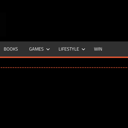
ENTERTAINMENT
BASE
–
BOOKS
GAMES
LIFESTYLE
WIN
LIFE
&
STYLE
MAGAZINE