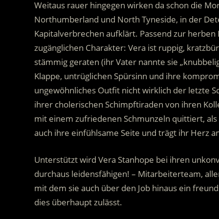
Weitaus rauer hingegen wirken da schon die Mor
Northumberland und North Tyneside, in der Dete
Kapitalverbrechen aufklärt. Passend zur herben
zugänglichen Charakter: Vera ist ruppig, kratzbür
stämmig geraten (ihr Vater nannte sie „knubbeli
Klappe, untrüglichen Spürsinn und ihre kompromi
ungewöhnliches Outfit nicht wirklich der letzte 
ihrer cholerischen Schimpftiraden von ihren Kol
mit einem zufriedenen Schmunzeln quittiert, als si
auch ihre einfühlsame Seite und trägt ihr Herz a
Unterstützt wird Vera Stanhope bei ihren unko
durchaus leidensfähigen! – Mitarbeiterteam, alle
mit dem sie auch über den Job hinaus ein freunds
dies überhaupt zulässt.