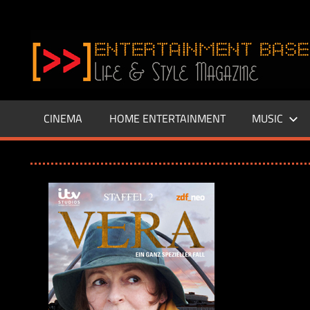
Zum
Inhalt
www.entertainment-
springen
Base.de
CINEMA
HOME ENTERTAINMENT
MUSIC