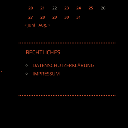
20
21
22
23
24
25
26
27
28
29
30
31
« Juni
Aug. »
RECHTLICHES
DATENSCHUTZERKLÄRUNG
IMPRESSUM